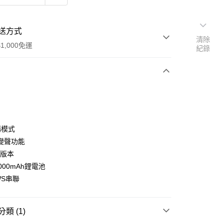
送方式
清除
1,000免運
紀錄
次付款
場模式
變聲功能
0版本
000mAh鋰電池
WS串聯
類 (1)