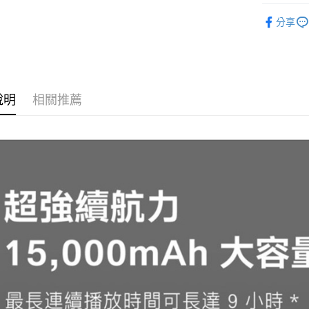
每筆NT$1
音響喇叭
分享
貨到付現給
每筆NT$1
說明
相關推薦