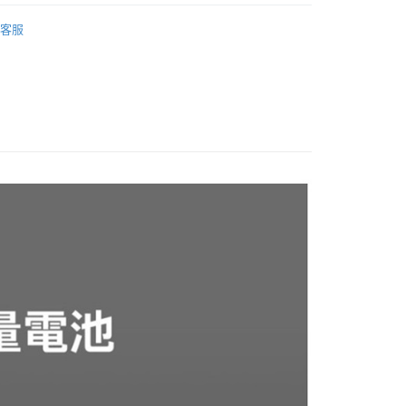
00，滿NT$1,000(含以上)免運費
劇院
藍芽喇叭
客服
宅配司機 (大家電需貨到付款服務 請電洽0977103621)
50，滿NT$2,000(含以上)免運費