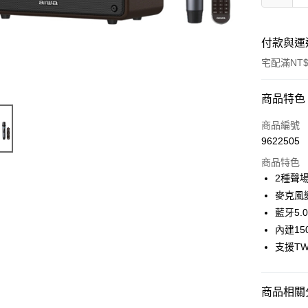
付款與運
宅配滿NT$
付款方式
商品特色
信用卡一
商品編號
9622505
LINE Pay
商品特色
街口支付
2種聲
麥克風
悠遊付
藍牙5.
ATM付款
內建15
支援T
運送方式
商品相關分
宅配