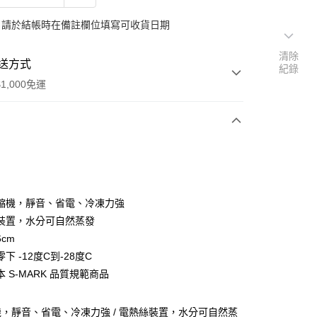
：請於結帳時在備註欄位填寫可收貨日期
清除
送方式
紀錄
1,000免運
次付款
縮機，靜音、省電、冷凍力強
裝置，水分可自然蒸發
cm
下 -12度C到-28度C
 S-MARK 品質規範商品
，靜音、省電、冷凍力強 / 電熱絲裝置，水分可自然蒸
00，滿NT$1,000(含以上)免運費