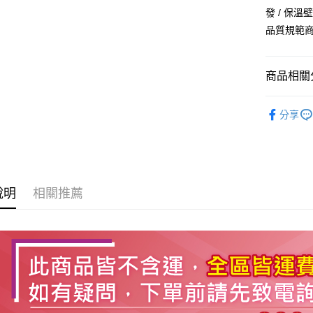
發 / 保溫壁
貨到付現給
品質規範
每筆NT$1
商品相關分
冰箱/冷凍
分享
說明
相關推薦