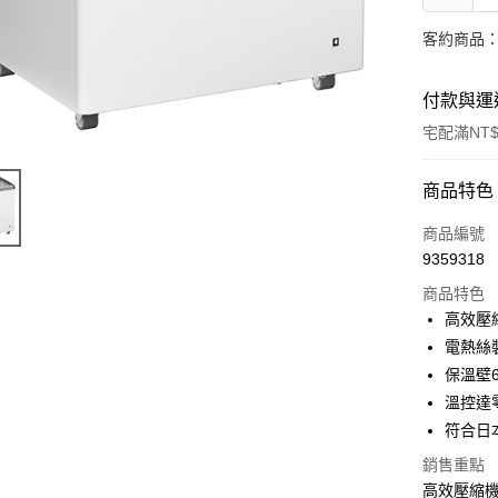
客約商品
付款與運
宅配滿NT$
付款方式
商品特色
信用卡一
商品編號
9359318
LINE Pay
商品特色
街口支付
高效壓
電熱絲
悠遊付
保溫壁6
溫控達零
運送方式
符合日本
銷售重點
宅配
高效壓縮機
每筆NT$1