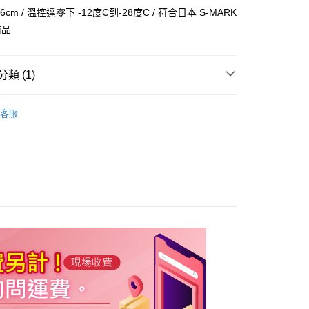
6cm / 溫控達零下 -12度C到-28度C / 符合日本 S-MARK
宅配司機 (大家電需貨到付款服務 請電洽0977103621)
商品
50，滿NT$2,000(含以上)免運費
類 (1)
櫃/紅酒櫃
冷凍櫃
客服