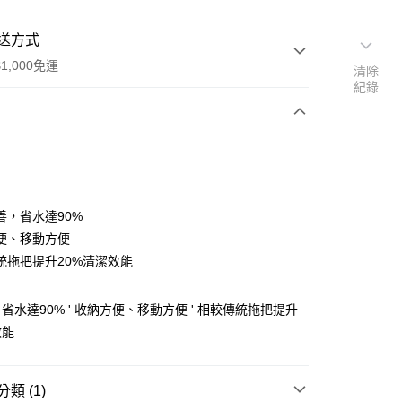
送方式
1,000免運
清除
紀錄
次付款
善，省水達90%
便、移動方便
統拖把提升20%清潔效能
省水達90% ' 收納方便、移動方便 ' 相較傳統拖把提升
效能
類 (1)
00，滿NT$1,000(含以上)免運費