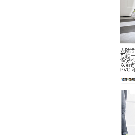
去除污
可能 
備使地
以節
PVC