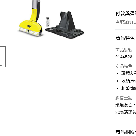
付款與運
宅配滿NT$
付款方式
商品特色
信用卡一
商品編號
9144528
LINE Pay
商品特色
街口支付
環境友
收納方
悠遊付
相較傳
ATM付款
銷售重點
環境友善，
20%清潔
運送方式
宅配
商品相關分
每筆NT$1