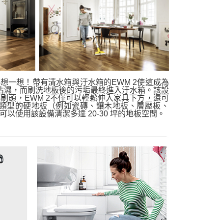
想一想！帶有清水箱與汙水箱的EWM 2使這成為
劑沾濕，而刷洗地板後的污垢最終進入汙水箱。該設
轉刷頭，EWM 2不僅可以輕鬆伸入家具下方，還可
類型的硬地板（例如瓷磚、鑲木地板、層壓板、
可以使用該設備清潔多達 20-30 坪的地板空間。