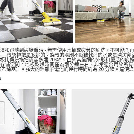
漬和飛濺到邊緣髒污 - 無需使用水桶或疲勞的刷洗。不可能？再
—— 傳統拖把是多餘的。旋轉的滾刷不斷被乾淨的水或是清潔
板比傳統拖把清潔多達 20%* 。由於其纖細的外形和靈活的旋
省存儲空間。地板乾燥時間僅為兩分鐘左右，非常適合用於所有
 和乙烯基）。強大的鋰離子電池的運行時間約為 20 分鐘。這使您