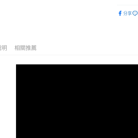
🏠︎ KAR
貨到付現給
分享
每筆NT$1
說明
相關推薦