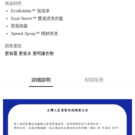
商品特色
悠遊付
EcoBubble™ 泡泡淨
Dual Storm™ 雙渦流洗衣盤
ATM付款
蒸氣除菌
Speed Spray™ 噴射快洗
運送方式
宅配
銷售重點
每筆NT$100，滿NT$1,000(含以上)免運費
更省電 更省水 更呵護衣物
貨到付現給宅配司機 (大家電需貨到付款服務 請電洽0977103621)
每筆NT$150，滿NT$2,000(含以上)免運費
詳細說明
相關推薦