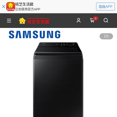
培芝生活館
開啟APP
立刻使用官方APP
0
1
/
1