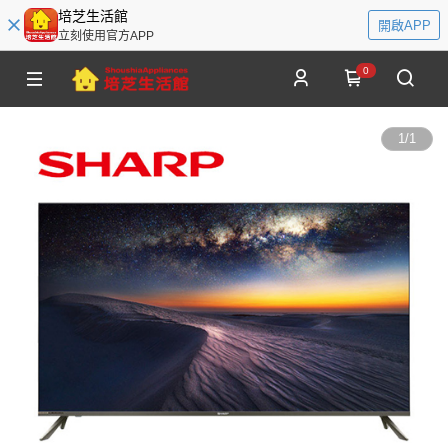
培芝生活館
開啟APP
立刻使用官方APP
0
1
/
1