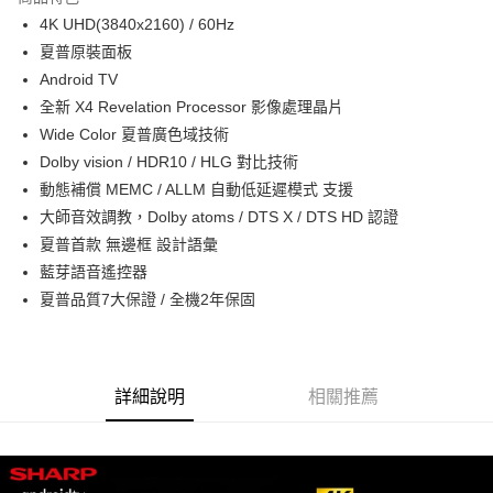
悠遊付
4K UHD(3840x2160) / 60Hz
夏普原裝面板
ATM付款
Android TV
全新 X4 Revelation Processor 影像處理晶片
運送方式
Wide Color 夏普廣色域技術
宅配
Dolby vision / HDR10 / HLG 對比技術
每筆NT$100，滿NT$1,000(含以上)免運費
動態補償 MEMC / ALLM 自動低延遲模式 支援
大師音效調教，Dolby atoms / DTS X / DTS HD 認證
貨到付現給宅配司機 (大家電需貨到付款服務 請電洽0977103621)
夏普首款 無邊框 設計語彙
每筆NT$150，滿NT$2,000(含以上)免運費
藍芽語音遙控器
夏普品質7大保證 / 全機2年保固
詳細說明
相關推薦