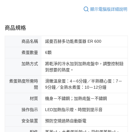
顯示電腦版詳細說明
商品規格
商品名稱
諾曼百赫多功能煮蛋器 ER 600
煮蛋數量
6顆
加熱方式
將乾淨的冷水加到加熱底盤中，調整控制鈕
到想要的熟度。
煮蛋熟度所需時
滑嫩溫泉蛋：4－6分鐘／半熟糖心蛋：7－
間
9分鐘／全熟水煮蛋：10－12分鐘
材質
機身－不鏽鋼；加熱底盤－不鏽鋼
操作指示
LED加熱指示燈、時間到提示音
安全裝置
預防空燒過熱自動斷電