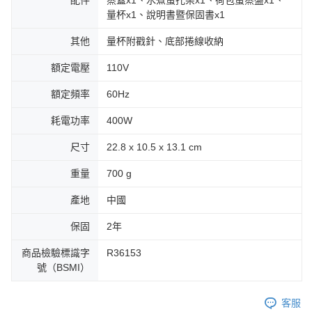
配件
蒸蓋x1、水煮蛋托架x1、荷包蛋蒸盤x1、
量杯x1、說明書暨保固書x1
其他
量杯附戳針、底部捲線收納
額定電壓
110V
額定頻率
60Hz
耗電功率
400W
尺寸
22.8 x 10.5 x 13.1 cm
重量
700 g
產地
中國
保固
2年
商品檢驗標識字
R36153
號（BSMI）
客服