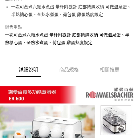
悠遊付
一次可蒸煮六顆水煮蛋 量杯附戳針 底部捲線收納 可做溫泉蛋、
半熟糖心蛋、全熟水煮蛋、荷包蛋 雞蛋熟度設定
ATM付款
銷售重點
運送方式
一次可蒸煮六顆水煮蛋 量杯附戳針 底部捲線收納 可做溫泉蛋、半
宅配
熟糖心蛋、全熟水煮蛋、荷包蛋 雞蛋熟度設定
每筆NT$100，滿NT$1,000(含以上)免運費
貨到付現給宅配司機 (大家電需貨到付款服務 請電洽0977103621)
詳細說明
商品規格
相關推薦
每筆NT$150，滿NT$2,000(含以上)免運費