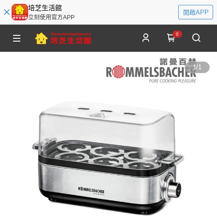
培芝生活館
開啟APP
立刻使用官方APP
0
1
/
1