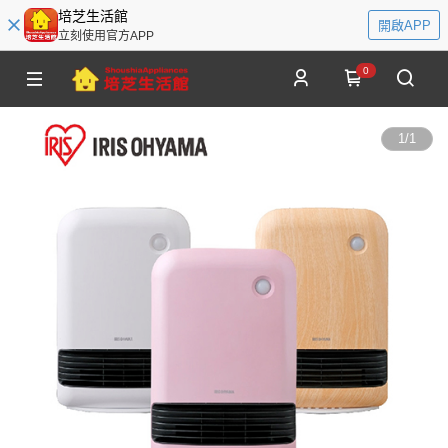
培芝生活館
開啟APP
立刻使用官方APP
0
1
/
1