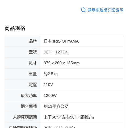
顯示電腦版詳細說明
商品規格
品牌
日本 IRIS OHYAMA
型號
JCH－12TD4
尺寸
379 x 260 x 135mm
重量
約2.5kg
電壓
110V
最大功率
1200W
適合面積
約13平方公尺
人體感應範圍
上下60°／左右90°／距離2m