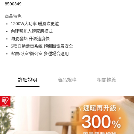
LINE Pay
8590349
街口支付
商品特色
悠遊付
1200W大功率 暖風吹更遠
內建智能人體感應模式
ATM付款
陶瓷發熱 升溫速度快
5種自動斷電系統 傾倒斷電最安全
運送方式
客廳/臥室/辦公室 多種場合適用
宅配
每筆NT$100，滿NT$1,000(含以上)免運費
貨到付現給宅配司機 (大家電需貨到付款服務 請電洽0977103621)
詳細說明
商品規格
相關推薦
每筆NT$150，滿NT$2,000(含以上)免運費