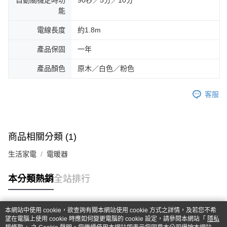
自動關機定時功
90秒／5分／10分
能
電線長度
約1.8m
產品保固
一年
產品顏色
原木／白色／粉色
客服
商品相關分類 (1)
生活家電
電暖器
本分類熱銷
全站排行
本網站中使用 cookie，欲查詢有關本網站使用 cookie 方式之詳情，及若您不希
熱門標籤
望在電腦上使用 cookie 時應如何變更電腦的 cookie 設定，請參閱本網站「
隱私