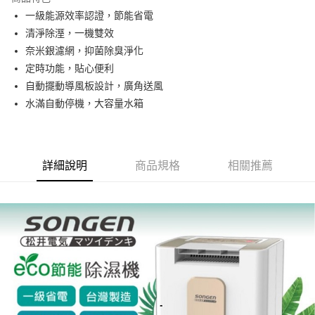
悠遊付
一級能源效率認證，節能省電
清淨除溼，一機雙效
ATM付款
奈米銀濾網，抑菌除臭淨化
定時功能，貼心便利
運送方式
自動擺動導風板設計，廣角送風
宅配
水滿自動停機，大容量水箱
每筆NT$100，滿NT$1,000(含以上)免運費
貨到付現給宅配司機 (大家電需貨到付款服務 請電洽0977103621)
每筆NT$150，滿NT$2,000(含以上)免運費
詳細說明
商品規格
相關推薦