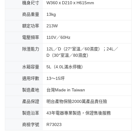
機身尺寸
W360ｘD210ｘH615mm
商品重量
13kg
額定功率
213W
電壓頻率
110V／60Hz
除溼能力
12L／D（27°室溫／60濕度）；24L／
D（30°室溫／80濕度）
水箱容量
5L（4.0L滿水停機）
適用坪數
13～15坪
製造產地
台灣Made in Taiwan
產品保證
明台產物保險2000萬產品責任險
製造沿革
43年電器專業製造，保證售後服務
商檢字號
R73023