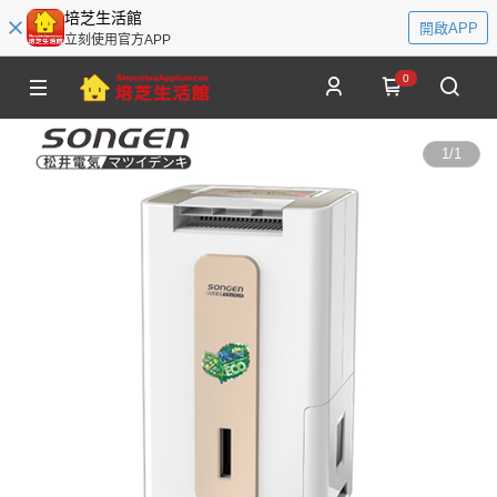
培芝生活館
開啟APP
立刻使用官方APP
0
1
/
1