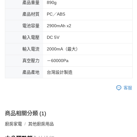
產品重量
890g
產品材質
PC／ABS
電池容量
2900mAh x2
輸入電壓
DC 5V
輸入電流
2000mA（最大）
真空壓力
－60000Pa
產品產地
台灣設計製造
客服
商品相關分類 (1)
廚房家電
其他廚房用品