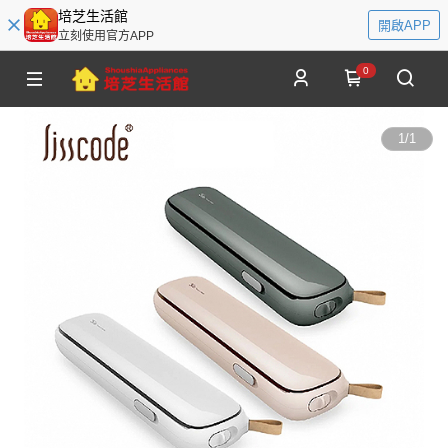
培芝生活館
開啟APP
立刻使用官方APP
0
1
/
1