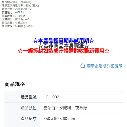
☆本產品鑑賞期非試用期☆
☆若非商品本身瑕疵☆
☆一經拆封如造成汙損需酌收整新費用☆
顯示電腦版詳細說明
商品規格
產品型號
LC－002
產品顏色
雲朵白、夕陽粉、夜幕綠
產品尺寸
350ｘ90ｘ60 mm