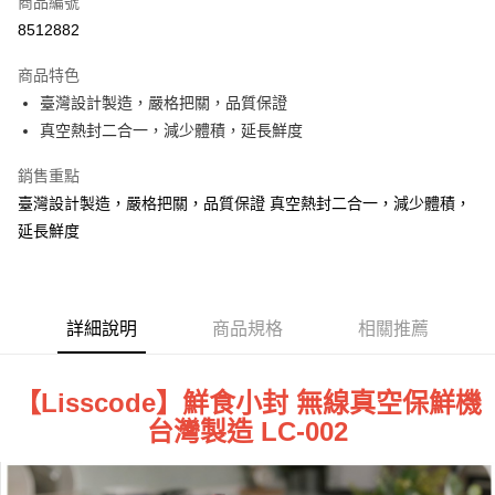
商品編號
LINE Pay
8512882
街口支付
商品特色
悠遊付
臺灣設計製造，嚴格把關，品質保證
真空熱封二合一，減少體積，延長鮮度
ATM付款
銷售重點
運送方式
臺灣設計製造，嚴格把關，品質保證 真空熱封二合一，減少體積，
宅配
延長鮮度
每筆NT$100，滿NT$1,000(含以上)免運費
貨到付現給宅配司機 (大家電需貨到付款服務 請電洽0977103621)
詳細說明
商品規格
相關推薦
每筆NT$150，滿NT$2,000(含以上)免運費
【Lisscode】鮮食小封 無線真空保鮮機
台灣製造 LC-002