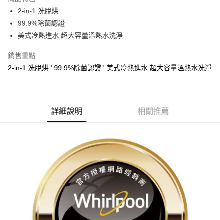
悠遊付
2-in-1 洗脫烘
99.9%除菌認證
ATM付款
美式冷熱進水 超大容量溫熱水洗淨
運送方式
銷售重點
宅配
2-in-1 洗脫烘 ' 99.9%除菌認證 ' 美式冷熱進水 超大容量溫熱水洗淨
每筆NT$100，滿NT$1,000(含以上)免運費
貨到付現給宅配司機 (大家電需貨到付款服務 請電洽0977103621)
詳細說明
相關推薦
每筆NT$150，滿NT$2,000(含以上)免運費