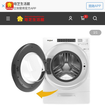
培芝生活館
開啟APP
立刻使用官方APP
0
1
/
1