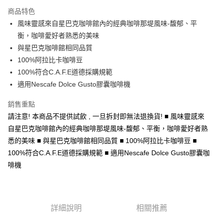
街口支付
商品特色
悠遊付
風味靈感來自星巴克咖啡館內的經典咖啡那堤風味-馥郁、平
衡，咖啡愛好者熟悉的美味
ATM付款
與星巴克咖啡館相同品質
100%阿拉比卡咖啡豆
運送方式
100%符合C.A.F.E道德採購規範
宅配
適用Nescafe Dolce Gusto膠囊咖啡機
每筆NT$100，滿NT$1,000(含以上)免運費
銷售重點
貨到付現給宅配司機 (大家電需貨到付款服務 請電洽0977103621)
請注意! 本商品不提供試飲 , 一旦拆封即無法退換貨! ■ 風味靈感來
每筆NT$150，滿NT$2,000(含以上)免運費
自星巴克咖啡館內的經典咖啡那堤風味-馥郁、平衡，咖啡愛好者熟
悉的美味 ■ 與星巴克咖啡館相同品質 ■ 100%阿拉比卡咖啡豆 ■
100%符合C.A.F.E道德採購規範 ■ 適用Nescafe Dolce Gusto膠囊咖
啡機
詳細說明
相關推薦