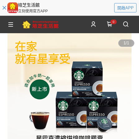
培芝生活館
開啟APP
立刻使用官方APP
0
1
/
1