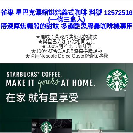
雀巢 星巴克濃縮烘焙義式咖啡 料號 12572516
(一條三盒入)
帶深厚焦糖般的甜味 多趣酷思膠囊咖啡機專用
★風味：帶深厚焦糖般的甜味
★與星巴克咖啡館相同品質
★100%阿拉比卡咖啡豆
★100%符合C.A.F.E道德採購規範
★適用Nescafe Dolce Gusto膠囊咖啡機