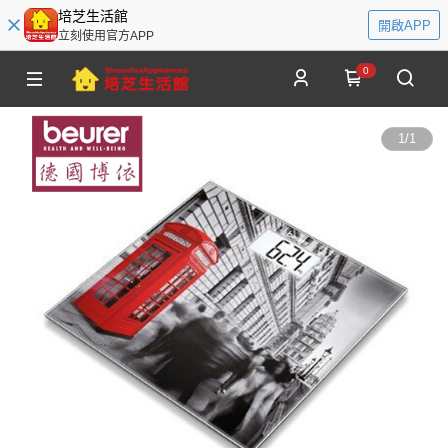
培芝生活館
開啟APP
立刻使用官方APP
0
1
/
1