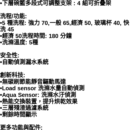
•下層碗籃多段式可調整支架 : 4 組可折疊架
洗程/功能:
•5 種洗程: 強力 70,一般 65,經濟 50, 玻璃杯 40, 快
洗 45
•經濟 50洗程時間: 180 分鐘
•洗滌溫度: 5種
安全性:
•自動偵測漏水系統
創新科技:
•無碳刷節能靜音驅動馬達
•Load sensor 洗滌水量自動偵測
•Aqua Sensor: 洗滌水汙偵測
•熱能交換裝置，提升烘乾效果
•三層殘渣過濾系統
•剩餘時間顯示
更多功能與配件: