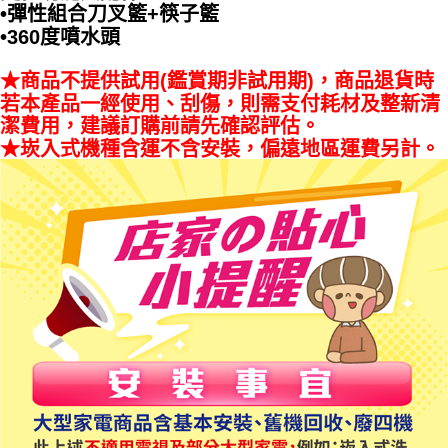
•彈性組合刀叉籃+筷子籃
•360度噴水頭
★商品不提供試用(鑑賞期非試用期)，商品退貨時
若本產品一經使用、刮傷，則需支付耗材及整新清
潔費用，建議訂購前請先確認評估。
★崁入式機種含運不含安裝，偏遠地區運費另計。