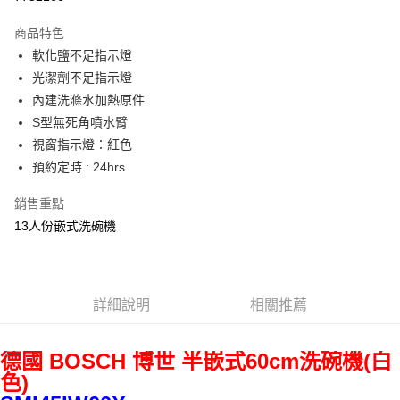
街口支付
商品特色
悠遊付
軟化鹽不足指示燈
光潔劑不足指示燈
ATM付款
內建洗滌水加熱原件
S型無死角噴水臂
運送方式
視窗指示燈：紅色
宅配
預約定時 : 24hrs
每筆NT$100，滿NT$1,000(含以上)免運費
銷售重點
貨到付現給宅配司機 (大家電需貨到付款服務 請電洽0977103621)
13人份嵌式洗碗機
每筆NT$150，滿NT$2,000(含以上)免運費
詳細說明
相關推薦
德國 BOSCH 博世 半嵌式60cm洗碗機(白
色)