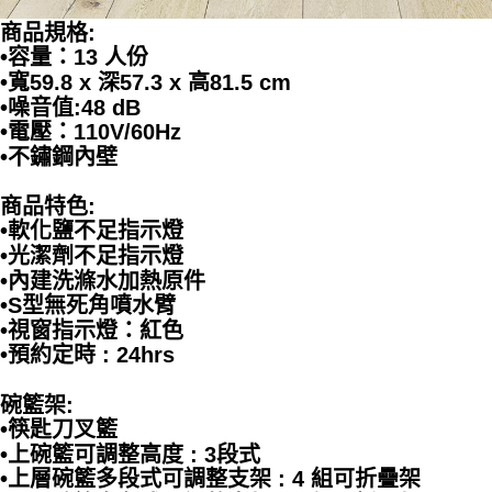
商品規格:
•容量：13 人份
•寬59.8 x 深57.3 x 高81.5 cm
•噪音值:48 dB
•電壓：110V/60Hz
•不鏽鋼內壁
商品特色:
•軟化鹽不足指示燈
•光潔劑不足指示燈
•內建洗滌水加熱原件
•S型無死角噴水臂
•視窗指示燈：紅色
•預約定時 : 24hrs
碗籃架:
•筷匙刀叉籃
•上碗籃可調整高度 : 3段式
•上層碗籃多段式可調整支架 : 4 組可折疊架