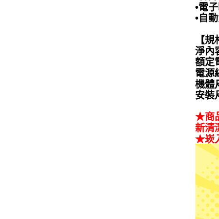
•電
•自
【規
淨內容
額定電
電源線
機體尺
安裝尺
★商
新清
★崁