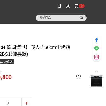
0
CH 德國博世】嵌入式60cm電烤箱
2BS1(經典銀)
1,000免運
0
,800