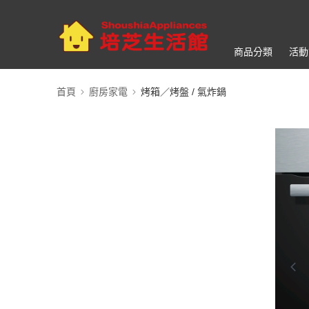
商品分類
活動
首頁
廚房家電
烤箱／烤盤 / 氣炸鍋