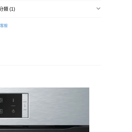
00，滿NT$1,000(含以上)免運費
類 (1)
宅配司機 (大家電需貨到付款服務 請電洽0977103621)
烤箱／烤盤 / 氣炸鍋
50，滿NT$2,000(含以上)免運費
客服