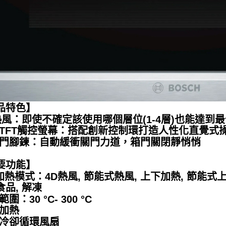
品特色】
D熱風：即使不確定該使用哪個層位(1-4層)也能達
彩TFT觸控螢幕：搭配創新控制環打造人性化直覺式
衝門腳鍊：自動緩衝關門力道，箱門關閉靜悄悄
要功能】
加熱模式：4D熱風, 節能式熱風, 上下加熱, 節能式
食品, 解凍
圍：30 °C- 300 °C
速加熱
殊冷卻循環風扇