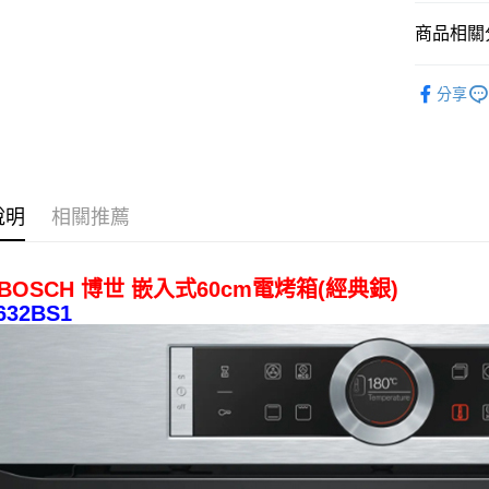
每筆NT$1
商品相關分
貨到付現給
廚房家電
每筆NT$1
分享
說明
相關推薦
BOSCH 博世 嵌入式60cm電烤箱(經典銀)
632BS1