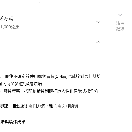
送方式
清除
1,000免運
紀錄
次付款
熱風：即使不確定該使用哪個層位(1-4層)也能達到最佳烘培
可同時至多進行4層烘焙
TFT觸控螢幕：搭配創新控制環打造人性化直覺式操作介
門腳鍊：自動緩衝關門力道，箱門關閉靜悄悄
烘焙與燒烤成果