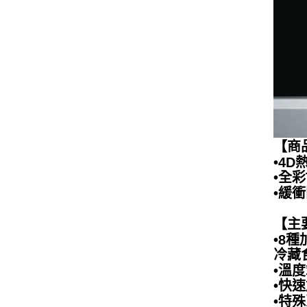
【商
•4
•全
•緩
【主
•8種
冷藏
•溫度範
•快
•特