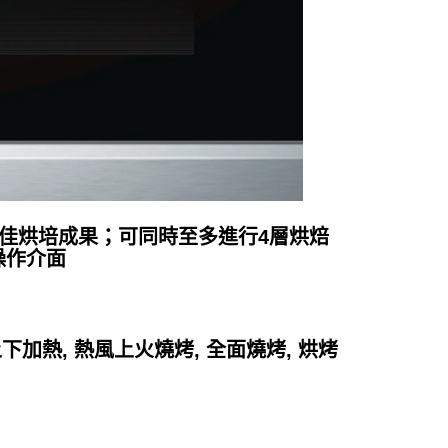
到最佳烘培成果；可同時至多進行4層烘焙
操作介面
上下加熱, 熱風上火燒烤, 全面燒烤, 烘烤