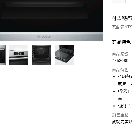
付款與運
宅配滿NT$
付款方式
商品特色
信用卡一
商品編號
7752090
LINE Pay
商品特色
街口支付
•4D
成果；
悠遊付
•全彩
ATM付款
面
•緩衝
銷售重點
運送方式
成就完美
宅配