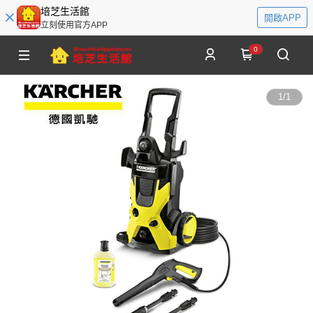
培芝生活館
開啟APP
立刻使用官方APP
0
1
/
1