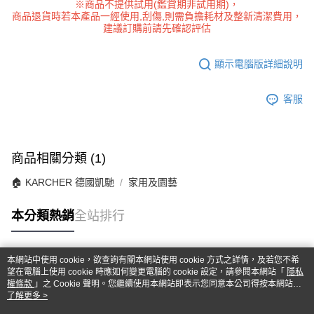
※商品不提供試用(鑑賞期非試用期)，
商品退貨時若本產品一經使用,刮傷,則需負擔耗材及整新清潔費用，
建議訂購前請先確認評估
顯示電腦版詳細說明
客服
商品相關分類 (1)
🏠︎ KARCHER 德國凱馳
家用及園藝
本分類熱銷
全站排行
本網站中使用 cookie，欲查詢有關本網站使用 cookie 方式之詳情，及若您不希
熱門標籤
望在電腦上使用 cookie 時應如何變更電腦的 cookie 設定，請參閱本網站「
隱私
權條款
」之 Cookie 聲明。您繼續使用本網站即表示您同意本公司得按本網站使
用條款之 Cookie 聲明使用 cookie。
了解更多 >