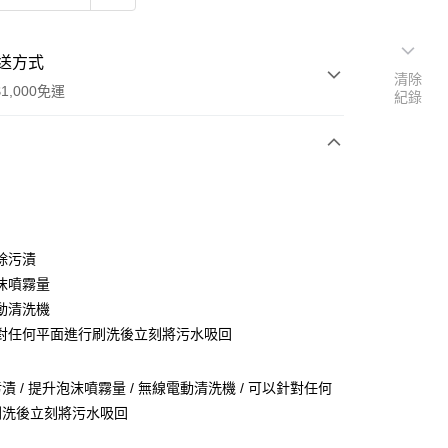
送方式
清除
1,000免運
紀錄
次付款
除污漬
沫噴霧量
動清洗機
對任何平面進行刷洗後立刻將污水吸回
漬 / 提升泡沫噴霧量 / 無線電動清洗機 / 可以針對任何
刷洗後立刻將污水吸回