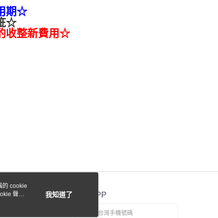
用期☆
疵☆
酌收整新費用☆
 cookie
kie 聲明
我知道了
官方APP