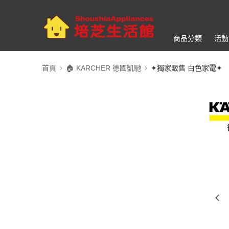
商品分類
活動
首頁
🏠︎ KARCHER 德國凱馳
✦獨家販售 白色家電✦