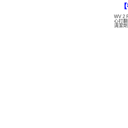
【
WV 
心打翻
清潔劑