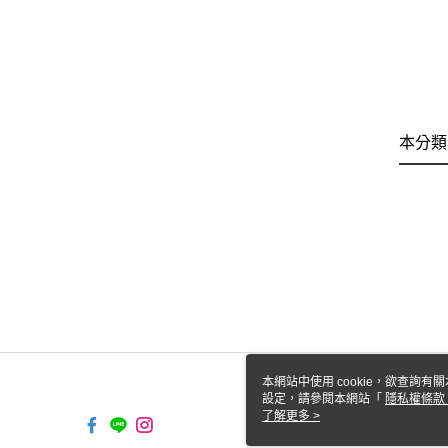
本分類
本網站中使用 cookie，欲查詢有關
設定，請參閱本網站「
隱私權條款
使用 cookie。
了解更多 >