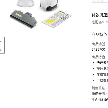
付款與運
宅配滿NT$
付款方式
商品特色
信用卡一
商品編號
5428700
LINE Pay
商品特色
街口支付
快速去
提升泡
悠遊付
無線電
ATM付款
可以針
銷售重點
快速去除污
運送方式
平面進行
宅配