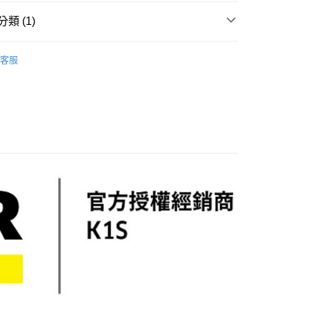
00，滿NT$1,000(含以上)免運費
類 (1)
宅配司機 (大家電需貨到付款服務 請電洽0977103621)
CHER 德國凱馳
✦獨家販售 白色家電✦
50，滿NT$2,000(含以上)免運費
客服