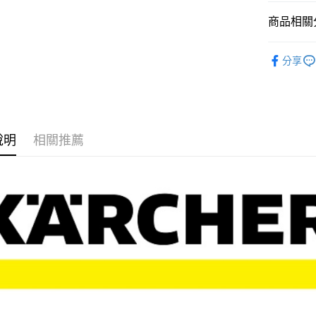
每筆NT$1
商品相關分
貨到付現給
🏠︎ KAR
每筆NT$1
分享
說明
相關推薦