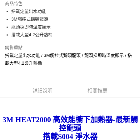
商品特色
悠遊付
搭載定量出水功能
3M觸控式鵝頸龍頭
ATM付款
龍頭採即時溫度顯示
搭載大型4.2公升熱桶
運送方式
宅配
銷售重點
每筆NT$100，滿NT$1,000(含以上)免運費
搭載定量出水功能 / 3M觸控式鵝頸龍頭 / 龍頭採即時溫度顯示 / 搭
載大型4.2公升熱桶
貨到付現給宅配司機 (大家電需貨到付款服務 請電洽0977103621)
每筆NT$150，滿NT$2,000(含以上)免運費
詳細說明
相關推薦
3M HEAT2000 高效能櫥下加熱器-最新觸
控龍頭
搭載S004 淨水器