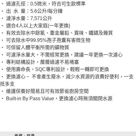
‧ 過濾孔徑：0.5微米，符合可生飲標準
‧ 出 水 量：5.6公升/每分鐘
‧ 濾淨水量：7,571公升
‧ 適合4人以上大家庭(一年更換)
‧ 有效去除水中餘氯、重金屬鉛、異味、鐵鏽及雜質
‧ 可去除水中99.95%孢子孢囊有害微生物
‧ 可保留人體平衡所需的礦物質
‧ 可濾淨水量大，不需經常更換，建議一年更換一次濾心
‧ 專利結構設計，層層過濾不易堵塞
‧ 使用壽命長，SQC專利設計，輕輕一轉即可更換
‧ 更換濾心‧ 不會產生廢水，減少水資源的浪費好便利，一支
抵多支
‧ 維護保養好簡易且可有效節省廚房空間
‧ Built-in By Pass Value，更換濾心時無須關閉水源