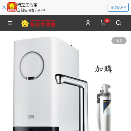
培芝生活館
開啟APP
立刻使用官方APP
0
1
/
1