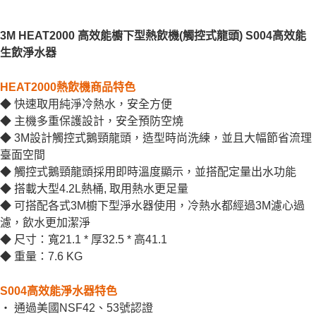
3M HEAT2000 高效能櫥下型熱飲機(觸控式龍頭) S004高效能
生飲淨水器
HEAT2000熱飲機商品特色
◆ 快速取用純淨冷熱水，安全方便
◆ 主機多重保護設計，安全預防空燒
◆ 3M設計觸控式鵝頸龍頭，造型時尚洗練，並且大幅節省流理
臺面空間
◆ 觸控式鵝頸龍頭採用即時溫度顯示，並搭配定量出水功能
◆ 搭載大型4.2L熱桶, 取用熱水更足量
◆ 可搭配各式3M櫥下型淨水器使用，冷熱水都經過3M濾心過
濾，飲水更加潔淨
◆ 尺寸：寬21.1 * 厚32.5 * 高41.1
◆ 重量：7.6 KG
S004高效能淨水器特色
‧ 通過美國NSF42、53號認證