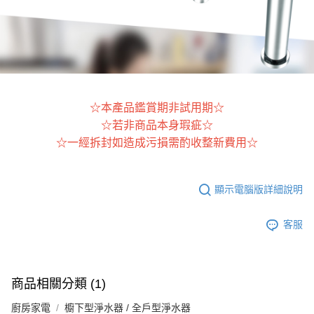
☆本產品鑑賞期非試用期☆
☆若非商品本身瑕疵☆
☆一經拆封如造成污損需酌收整新費用☆
顯示電腦版詳細說明
客服
商品相關分類 (1)
廚房家電
櫥下型淨水器 / 全戶型淨水器