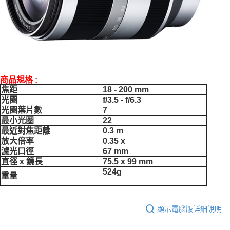
商品規格 :
焦距
18 - 200 mm
光圈
f/3.5 - f/6.3
光圈葉片數
7
最小光圈
22
最近對焦距離
0.3 m
放大倍率
0.35 x
濾光口徑
67 mm
直徑 x 鏡長
75.5 x 99 mm
524g
重量
顯示電腦版詳細說明