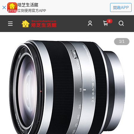
培芝生活館
開啟APP
立刻使用官方APP
0
1
/
1