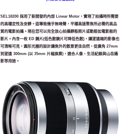
SEL18200 採用了新開發的內部 Linear Motor，實現了拍攝時所需要
的高穩定性及安靜。這導致幾乎無噪聲，平穩高速聚焦所必需的高品
質的電影拍攝。現在您可以完全放心拍攝靜態照片或動態如電影般的
影片。內含一枚 ED 鏡片(低色散鏡片可降低色散)，讓望遠端的影像也
可清晰可見，圓形光圈的設計讓焦外的散景更佳自然，從廣角 27mm
到望遠 300mm (以 35mm 片幅換算)，適合人像、生活紀錄與山岳攝
影等用途。