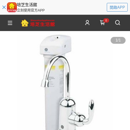
培芝生活館
開啟APP
立刻使用官方APP
0
1
/
1