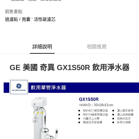
ATM付款
銷售重點
過濾鉛 / 孢囊 ' 活性碳濾芯
運送方式
宅配
每筆NT$100，滿NT$1,000(含以上)免運費
詳細說明
相關推薦
貨到付現給宅配司機 (大家電需貨到付款服務 請電洽0977103621)
每筆NT$150，滿NT$2,000(含以上)免運費
GE 美國 奇異 GX1S50R 飲用淨水器