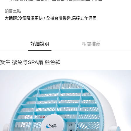
ATM付款
銷售重點
大循環:冷氣降溫更快 / 全機台灣製造,馬達五年保固
運送方式
宅配
每筆NT$100，滿NT$1,000(含以上)免運費
詳細說明
相關推薦
貨到付現給宅配司機 (大家電需貨到付款服務 請電洽0977103621)
每筆NT$150，滿NT$2,000(含以上)免運費
雙生 攏免等SPA扇 藍色款