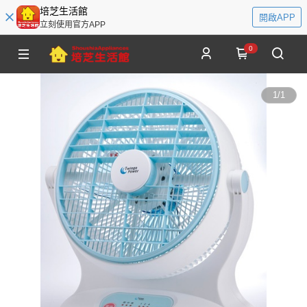
培芝生活館
開啟APP
立刻使用官方APP
0
1
/
1