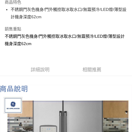
商品特色
悠遊付
不銹鋼門灰色機身/門外觸控取冰取水口/無霜預冷/LED燈/薄型設
計機身深度62cm
ATM付款
銷售重點
運送方式
不銹鋼門灰色機身/門外觸控取冰取水口/無霜預冷/LED燈/薄型設計
宅配
機身深度62cm
每筆NT$100，滿NT$1,000(含以上)免運費
貨到付現給宅配司機 (大家電需貨到付款服務 請電洽0977103621)
詳細說明
相關推薦
每筆NT$150，滿NT$2,000(含以上)免運費