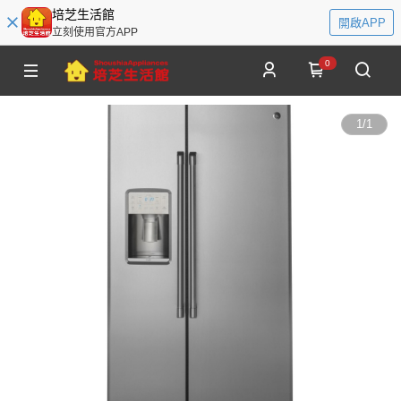
培芝生活館
開啟APP
立刻使用官方APP
0
1
/
1