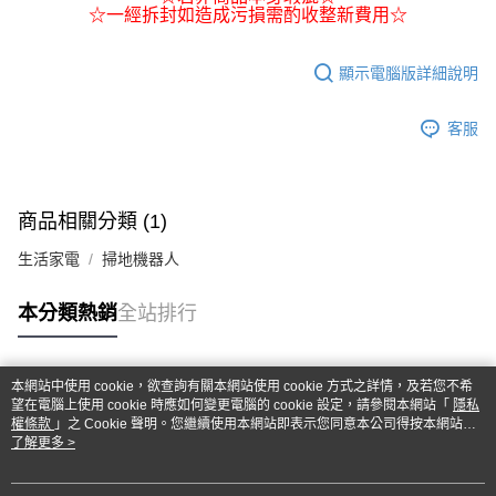
☆一經拆封如造成污損需酌收整新費用☆
顯示電腦版詳細說明
客服
商品相關分類 (1)
生活家電
掃地機器人
本分類熱銷
全站排行
本網站中使用 cookie，欲查詢有關本網站使用 cookie 方式之詳情，及若您不希
熱門標籤
望在電腦上使用 cookie 時應如何變更電腦的 cookie 設定，請參閱本網站「
隱私
權條款
」之 Cookie 聲明。您繼續使用本網站即表示您同意本公司得按本網站使
用條款之 Cookie 聲明使用 cookie。
了解更多 >