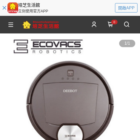
培芝生活館
開啟APP
立刻使用官方APP
0
1
/
1