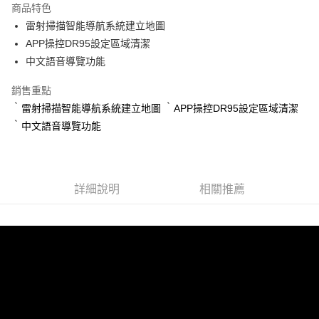
商品特色
悠遊付
雷射掃描智能導航系統建立地圖
APP操控DR95設定區域清潔
ATM付款
中文語音導覽功能
運送方式
銷售重點
宅配
‵雷射掃描智能導航系統建立地圖 ‵APP操控DR95設定區域清潔
每筆NT$100，滿NT$1,000(含以上)免運費
‵中文語音導覽功能
貨到付現給宅配司機 (大家電需貨到付款服務 請電洽0977103621)
每筆NT$150，滿NT$2,000(含以上)免運費
詳細說明
相關推薦