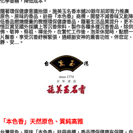
化學香精，降低成本。
隨著環保健康意識抬頭，施美玉名香本舖20餘年前即致力推廣
原色、原味的香品，註冊『本色香』商標，開發不減香味又能降
低香品燃燒煙量的微煙環保健康香品，隨著生活品質提升，更不
惜巨資至國外採購上等沉香柴料，製作各種多樣沉香香品，除供
佛、敬神、祭祖、禪坐外，在繁忙工作後，泡茶休閒時，點燃一
片盤香，享受沉香紓解緊張，通經脈安神的熏香功效，伴您定、
靜、安....。
「本色香」天然原色、質純高雅
台灣原色、原味「本色香」註冊商標，香品環保健康有保障，自