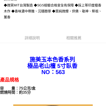
悠遊付
◆微笑MIT台灣製造 ◆SGS檢驗合格安全有保障 ◆採上等印度檀香
木作 ◆香味濃中帶雅、沉穩醇厚 ◆質純微煙，供佛、敬神、祭祖、
運送方式
薰香
宅配
每筆NT$100，滿NT$1,000(含以上)免運費
詳細說明
相關推薦
貨到付現給宅配司機 (大家電需貨到付款服務 請電洽0977103621)
每筆NT$150，滿NT$2,000(含以上)免運費
施美玉本色香系列
極品老山檀 5寸臥香
NO：563
產品規格
容 量：75公克/盒
燃燒時間：約35分