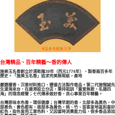
台灣精品、百年精藝～香的傳人
施美玉名香創立於清乾隆39年（西元1774年），製香兩百多年
歷史。「施美玉名香」追求完美無瑕疵，產地
嚴選檀香、沉香材料進口、遵循古法製作香品。第二代施悃誠先
生渡海來台，在鹿港設立分店，秉持祖訓「童叟無欺，名揚四
海」的理念經營；七代傳承做好香，良心事業百年精藝。
台灣原味本色香，環保健康；台灣早期的香，北部多為黑色，中
部黑色、黃色都有，南部多為黃色，桃、竹、苗客家地區則喜好
紅色，染色皆用工業色料，又因當時消費能力低，很多香品添加