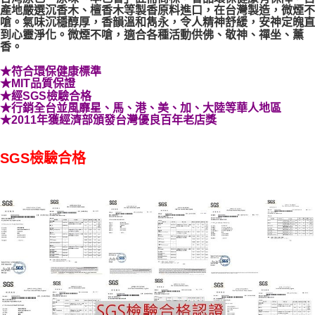
產地嚴選沉香木、檀香木等製香原料進口，在台灣製造，微煙不
嗆。氣味沉穩醇厚，香韻溫和雋永，令人精神舒緩，安神定魄直
到心靈淨化。微煙不嗆，適合各種活動供佛、敬神、禪坐、薰
香。
★符合環保健康標準
★MIT品質保證
★經SGS檢驗合格
★行銷全台並風靡星、馬、港、美、加、大陸等華人地區
★2011年獲經濟部頒發台灣優良百年老店獎
SGS檢驗合格