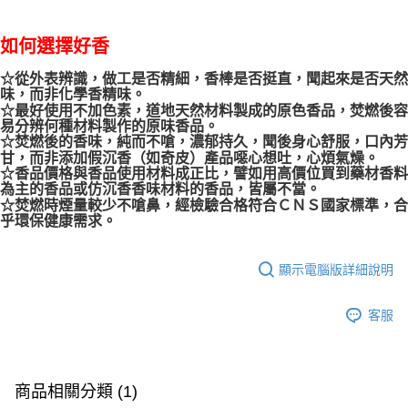
如何選擇好香
☆從外表辨識，做工是否精細，香棒是否挺直，聞起來是否天然
味，而非化學香精味。
☆最好使用不加色素，道地天然材料製成的原色香品，焚燃後容
易分辨何種材料製作的原味香品。
☆焚燃後的香味，純而不嗆，濃郁持久，聞後身心舒服，口內芳
甘，而非添加假沉香（如奇皮）產品噁心想吐，心煩氣燥。
☆香品價格與香品使用材料成正比，譬如用高價位買到藥材香料
為主的香品或仿沉香香味材料的香品，皆屬不當。
☆焚燃時煙量較少不嗆鼻，經檢驗合格符合ＣＮＳ國家標準，合
乎環保健康需求。
顯示電腦版詳細說明
客服
商品相關分類 (1)