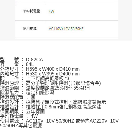
型 號 ： D-82CA
容 量 ： 84L
外箱尺寸 ： H595 x W400 x D410 mm
內箱尺寸 ： H530 x W395 x D400 mm
配 件 ： 上下可調高低層板 *3
除濕原理 ： 高分子物理吸附除濕( 形狀記憶合金)
控濕範圍 ： 濕度控制範圍25%RH~55%RH
除濕能力 ： 穩定和緩除濕
除濕器配置 ： 無
控濕設計 ： 採智慧型無段式控制、高級濕度錶顯示
櫃體設計 ： 櫃體採用0.8mm強化鋼板加高級烤漆
保固期限 ： 五年保固
平均耗電量 ： 4W
使用電源 ： AC110V+10V 50/60HZ 或預約AC220V+10V
50/60HZ等其它電源