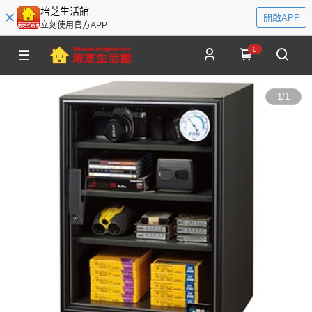
培芝生活館
開啟APP
立刻使用官方APP
0
1
/
1