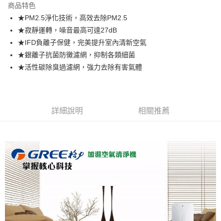
商品特色
悠遊付
★PM2.5淨化技術，高效去除PM2.5
★寂靜運轉，噪音最高可達27dB
運送方式
★IFD負離子保健，完美提升室內清新空氣
★銀離子抗菌防黴濾網，抑制各類細菌
宅配
★活性碳除臭過濾網，強力去除有害氣體
每筆NT$100，滿NT$1,000(含以上)免運費
貨到付現給宅配司機 (大家電需貨到付款服務 請電洽0977103621)
每筆NT$150，滿NT$2,000(含以上)免運費
詳細說明
相關推薦