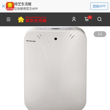
培芝生活館
開啟APP
立刻使用官方APP
0
1
/
1