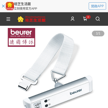
培芝生活館
開啟APP
立刻使用官方APP
0
1
/
1