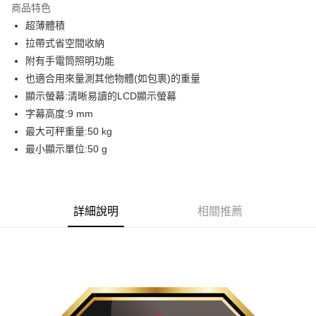
商品特色
悠遊付
超薄體積
拉帶式省空間收納
運送方式
附有手電筒照明功能
也適合用來量測其他物體(如包裹)的重量
宅配
顯示螢幕:清晰易讀的LCD顯示螢幕
每筆NT$100，滿NT$1,000(含以上)免運費
字幕高度:9 mm
貨到付現給宅配司機 (大家電需貨到付款服務 請電洽0977103621)
最大可秤重量:50 kg
每筆NT$150，滿NT$2,000(含以上)免運費
最小顯示單位:50 g
詳細說明
相關推薦