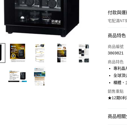
付款與運
宅配滿NT$
付款方式
商品特色
信用卡一
商品編號
3869821
LINE Pay
商品特色
街口支付
專利晶
全球頂
悠遊付
櫃體、
銷售重點
運送方式
★12期0
宅配
每筆NT$1
商品相關分
貨到付現給