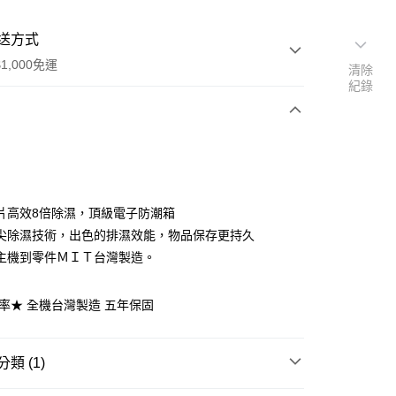
送方式
1,000免運
清除
紀錄
次付款
片高效8倍除濕，頂級電子防潮箱
尖除濕技術，出色的排濕效能，物品保存更持久
主機到零件ＭＩＴ台灣製造。
利率★ 全機台灣製造 五年保固
00，滿NT$1,000(含以上)免運費
類 (1)
宅配司機 (大家電需貨到付款服務 請電洽0977103621)