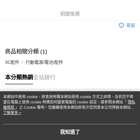
悠遊付
相關推薦
運送方式
客服
宅配
每筆NT$100，滿NT$1,000(含以上)免運費
貨到付現給宅配司機 (大家電需貨到付款服務 請電洽0977103621)
商品相關分類 (1)
每筆NT$150，滿NT$2,000(含以上)免運費
3C配件
行動電源/電池/配件
本分類熱銷
全站排行
本網站中使用 cookie，欲查詢有關本網站使用 cookie 方式之詳情，及若您不希
熱門標籤
望在電腦上使用 cookie 時應如何變更電腦的 cookie 設定，請參閱本網站「
隱私
權條款
」之 Cookie 聲明。您繼續使用本網站即表示您同意本公司得按本網站使
用條款之 Cookie 聲明使用 cookie。
了解更多 >
我知道了