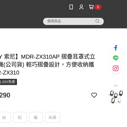
0
Y 索尼】MDR-ZX310AP 摺疊耳罩式立
機(公司貨) 輕巧摺疊設計，方便收納攜
-ZX310
1,000免運
290
白
紅
藍
灰黃