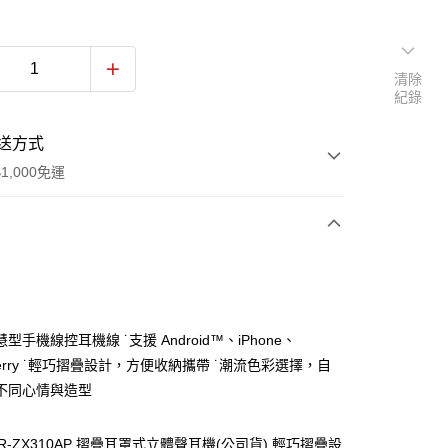
清除
紀錄
送方式
1,000免運
次付款
型手機線控耳機線 ˙支援 Android™、iPhone、
kberry ˙輕巧摺疊設計，方便收納攜帶 ˙潮流色彩選擇，自
不同心情與造型
DR-ZX310AP 摺疊耳罩式立體聲耳機(公司貨) 輕巧摺疊設