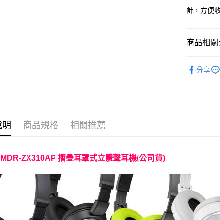
計，方便收納
宅配
每筆NT$1
商品相關分
貨到付現給
每筆NT$1
音響喇叭
分享
說明
商品規格
相關推薦
 MDR-ZX310AP 摺疊耳罩式立體聲耳機(公司貨)