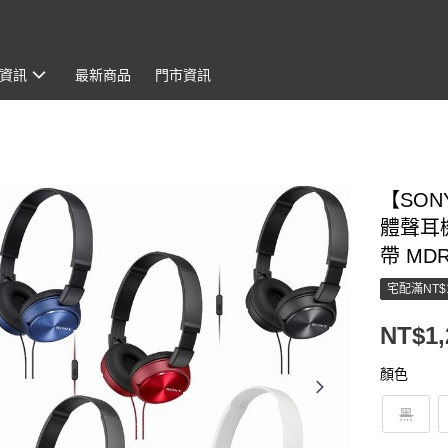
資訊
最新商品
門市資訊
【SON
體聲耳
帶 MDR
宅配滿NT$
NT$1,
顏色
黑