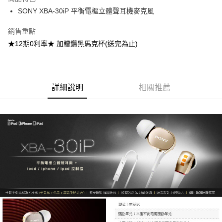
悠遊付
SONY XBA-30iP 平衡電樞立體聲耳機麥克風
銷售重點
運送方式
★12期0利率★ 加贈鑽黑馬克杯(送完為止)
宅配
每筆NT$100，滿NT$1,000(含以上)免運費
貨到付現給宅配司機 (大家電需貨到付款服務 請電洽0977103621)
詳細說明
相關推薦
每筆NT$150，滿NT$2,000(含以上)免運費