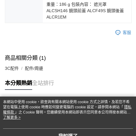
重量：186 g 包裝內容： 遮光罩
ALCSH146 鏡頭前蓋 ALCF49S 鏡頭後蓋
ALCR1EM
客服
商品相關分類 (1)
3C配件
配件/周邊
本分類熱銷
全站排行
本網站中使用 cookie，欲查詢有關本網站使用 cookie 方式之詳情，及若您不希
熱門標籤
望在電腦上使用 cookie 時應如何變更電腦的 cookie 設定，請參閱本網站「
隱私
權條款
」之 Cookie 聲明。您繼續使用本網站即表示您同意本公司得按本網站使
用條款之 Cookie 聲明使用 cookie。
了解更多 >