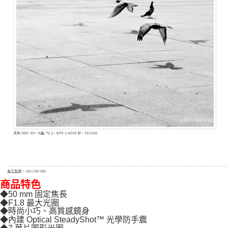
商品特色
◆50 mm 固定焦長
◆F1.8 最大光圈
◆時尚小巧、高質感鏡身
◆內建 Optical SteadyShot™ 光學防手震