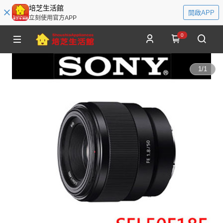
培芝生活館
開啟APP
立刻使用官方APP
0
1
/
1