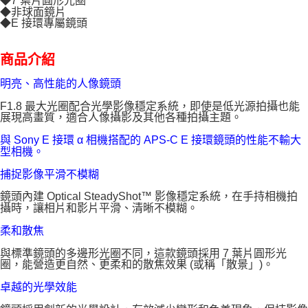
◆7 葉片圓形光圈
◆非球面鏡片
◆E 接環專屬鏡頭
商品介紹
明亮、高性能的人像鏡頭
F1.8 最大光圈配合光學影像穩定系統，即使是低光源拍攝也能
展現高畫質，適合人像攝影及其他各種拍攝主題。
與 Sony E 接環 α 相機搭配的 APS-C E 接環鏡頭的性能不輸大
型相機。
捕捉影像平滑不模糊
鏡頭內建 Optical SteadyShot™ 影像穩定系統，在手持相機拍
攝時，讓相片和影片平滑、清晰不模糊。
柔和散焦
與標準鏡頭的多邊形光圈不同，這款鏡頭採用 7 葉片圓形光
圈，能營造更自然、更柔和的散焦效果 (或稱「散景」)。
卓越的光學效能