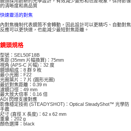
鏡頭採用創新的光學設計，有效減少變形和色差現象，保持影像
的清晰度和高品質
快速靈活的對焦
內對焦機制代表鏡筒不會轉動，因此設計可以更精巧、自動對焦
反應可以更快速，也能減少最短對焦距離。
鏡頭規格
型號：SEL50F18B
焦距 (35mm 片幅換算)：75mm
視角 (APS-C 片幅)：32 度
鏡頭組成：8 群 9 枚
最小光圈：F22
光圈葉片：7 片 (圓形光圈)
最近對焦距離：0.39 m
濾鏡口徑：49 mm
最大放大倍率：0.16 倍
ADI 閃燈支援對應
影像穩定技術 (STEADYSHOT)：Optical SteadyShot™ 光學防
手震
尺寸 (直徑 X 長度)：62 x 62 mm
重量：202 g
顏色選擇：black