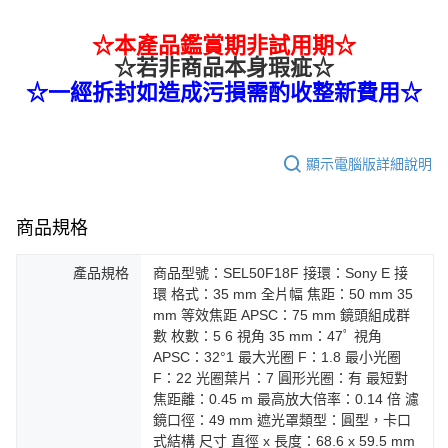
☆本產品鑑賞期非試用期☆
☆若非商品本身瑕疵☆
☆一經拆封如造成污損需酌收整新費用☆
顯示電腦版詳細說明
商品規格
產品規格
商品型號：SEL50F18F 接環：Sony E 接
環 格式：35 mm 全片幅 焦距：50 mm 35
mm 等效焦距 APSC：75 mm 鏡頭組成群
數 枚數：5 6 視角 35 mm：47ﾟ 視角
APSC：32°1 最大光圈 F：1.8 最小光圈
F：22 光圈葉片：7 圓形光圈：有 最短對
焦距離：0.45 m 最高放大倍率：0.14 倍 濾
鏡口徑：49 mm 遮光罩類型：圓型，卡口
式結構 尺寸 直徑 x 長度：68.6 x 59.5 mm