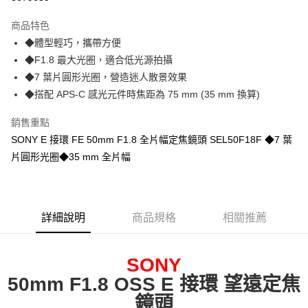
街口支付
商品特色
悠遊付
◆體型輕巧，攜帶方便
◆F1.8 最大光圈，適合低光源拍攝
運送方式
◆7 葉片圓形光圈，營造迷人散景效果
◆搭配 APS-C 感光元件時焦距為 75 mm (35 mm 換算)
宅配
每筆NT$100，滿NT$1,000(含以上)免運費
銷售重點
貨到付現給宅配司機 (大家電需貨到付款服務 請電洽0977103621)
SONY E 接環 FE 50mm F1.8 全片幅定焦鏡頭 SEL50F18F ◆7 葉
片圓形光圈◆35 mm 全片幅
每筆NT$150，滿NT$2,000(含以上)免運費
詳細說明
商品規格
相關推薦
SONY
50mm F1.8 OSS E 接環 望遠定焦
鏡頭