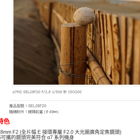
特色
28mm F2 (全片幅 E 接環專屬 F2.0 大光圈廣角定焦鏡頭)
巧可攜的鏡頭完美符合 α7 系列機身