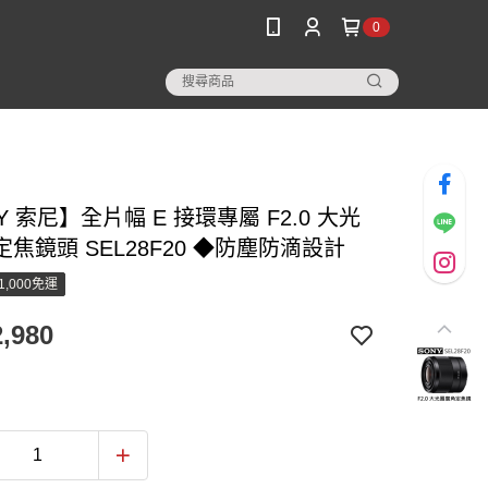
0
Y 索尼】全片幅 E 接環專屬 F2.0 大光
焦鏡頭 SEL28F20 ◆防塵防滴設計
1,000免運
,980