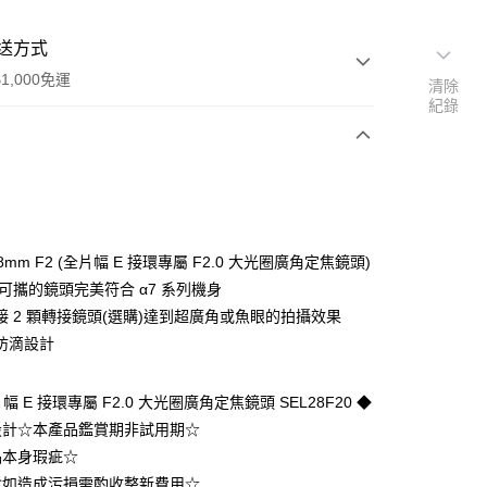
送方式
1,000免運
清除
紀錄
次付款
28mm F2 (全片幅 E 接環專屬 F2.0 大光圈廣角定焦鏡頭)
巧可攜的鏡頭完美符合 α7 系列機身
接 2 顆轉接鏡頭(選購)達到超廣角或魚眼的拍攝效果
防滴設計
片幅 E 接環專屬 F2.0 大光圈廣角定焦鏡頭 SEL28F20 ◆
設計☆本產品鑑賞期非試用期☆
00，滿NT$1,000(含以上)免運費
品本身瑕疵☆
宅配司機 (大家電需貨到付款服務 請電洽0977103621)
封如造成污損需酌收整新費用☆