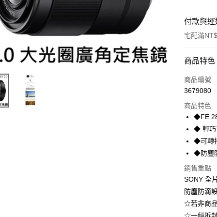
付款與運
宅配滿NT$
付款方式
商品特色
信用卡一
商品編號
3679080
LINE Pay
商品特色
街口支付
◆FE 
◆ 輕
悠遊付
◆可轉
◆防塵
運送方式
銷售重點
SONY 全
宅配
防塵防滴
每筆NT$1
☆若非商
貨到付現給
☆一經拆