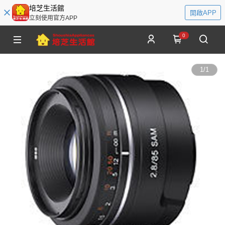
培芝生活館
開啟APP
立刻使用官方APP
0
1
/
1