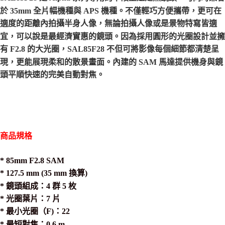
於 35mm 全片幅機種與 APS 機種。不僅輕巧方便攜帶，更可在
適度的距離內拍攝半身人像，無論拍攝人像或是景物特寫皆適
宜，可以說是最經濟實惠的鏡頭。因為採用圓形的光圈設計並擁
有 F2.8 的大光圈，SAL85F28 不但可將影像每個細節都清楚呈
現，更能展現柔和的散景畫面。內建的 SAM 馬達提供機身與鏡
頭平順快速的完美自動對焦。
商品規格
* 85mm F2.8 SAM
* 127.5 mm (35 mm 換算)
* 鏡頭組成：4 群 5 枚
* 光圈葉片：7 片
* 最小光圈（F)：22
* 最短對焦：0.6 m