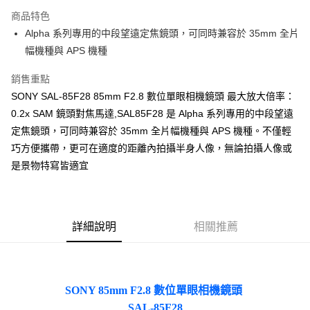
街口支付
商品特色
悠遊付
Alpha 系列專用的中段望遠定焦鏡頭，可同時兼容於 35mm 全片
幅機種與 APS 機種
運送方式
銷售重點
宅配
SONY SAL-85F28 85mm F2.8 數位單眼相機鏡頭 最大放大倍率：
每筆NT$100，滿NT$1,000(含以上)免運費
0.2x SAM 鏡頭對焦馬達,SAL85F28 是 Alpha 系列專用的中段望遠
貨到付現給宅配司機 (大家電需貨到付款服務 請電洽0977103621)
定焦鏡頭，可同時兼容於 35mm 全片幅機種與 APS 機種。不僅輕
巧方便攜帶，更可在適度的距離內拍攝半身人像，無論拍攝人像或
每筆NT$150，滿NT$2,000(含以上)免運費
是景物特寫皆適宜
詳細說明
相關推薦
SONY 85mm F2.8 數位單眼相機鏡頭
SAL-85F28