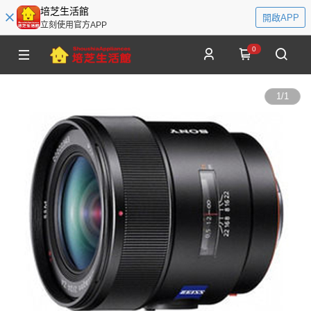
培芝生活館
開啟APP
立刻使用官方APP
0
1
/
1