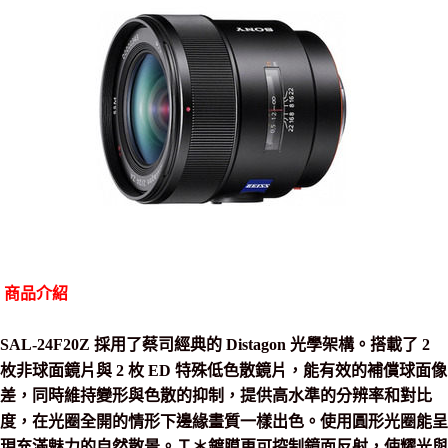
商品介紹
SAL-24F20Z 採用了蔡司經典的 Distagon 光學架構。搭載了 2
枚非球面鏡片與 2 枚 ED 特殊低色散鏡片，能有效的補償球面像
差，同時維持變形與色散的抑制，提供高水準的分辨率和對比
度，在光圈全開的情形下邊緣畫質一樣出色。使用圓形光圈能呈
現充滿魅力的自然散景。Ｔ＊鍍膜更可控制鏡面反射，使耀光與