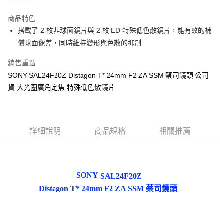
街口支付
商品特色
悠遊付
搭載了 2 枚非球面鏡片與 2 枚 ED 特殊低色散鏡片，能有效的補
償球面像差，同時維持變形與色散的抑制
運送方式
銷售重點
宅配
SONY SAL24F20Z Distagon T* 24mm F2 ZA SSM 蔡司鏡頭 公司
每筆NT$100，滿NT$1,000(含以上)免運費
貨 大光圈廣角定焦 特殊低色散鏡片
貨到付現給宅配司機 (大家電需貨到付款服務 請電洽0977103621)
每筆NT$150，滿NT$2,000(含以上)免運費
詳細說明
商品規格
相關推薦
SONY
SAL24F20Z
Distagon T* 24mm F2 ZA SSM 蔡司鏡頭