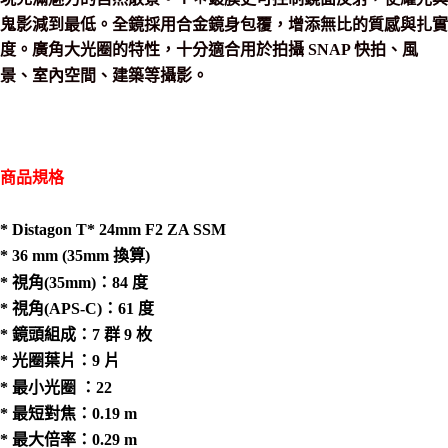
鬼影減到最低。全鏡採用合金鏡身包覆，增添無比的質感與扎實
度。廣角大光圈的特性，十分適合用於拍攝 SNAP 快拍、風
景、室內空間、建築等攝影。
商品規格
* Distagon T* 24mm F2 ZA SSM
* 36 mm (35mm 換算)
* 視角(35mm)：84 度
* 視角(APS-C)：61 度
* 鏡頭組成：7 群 9 枚
* 光圈葉片：9 片
* 最小光圈 ：22
* 最短對焦：0.19 m
* 最大倍率：0.29 m