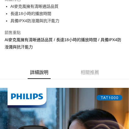
悠遊付
AI麥克風擁有清晰通話品質
長達18小時的播放時間
ATM付款
具備IPX4防潑濺與抗汗能力
運送方式
銷售重點
宅配
AI麥克風擁有清晰通話品質 / 長達18小時的播放時間 / 具備IPX4防
每筆NT$100，滿NT$1,000(含以上)免運費
潑濺與抗汗能力
貨到付現給宅配司機 (大家電需貨到付款服務 請電洽0977103621)
每筆NT$150，滿NT$2,000(含以上)免運費
詳細說明
相關推薦