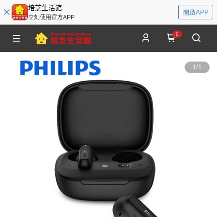
培芝生活館
開啟APP
立刻使用官方APP
0
1
/
1