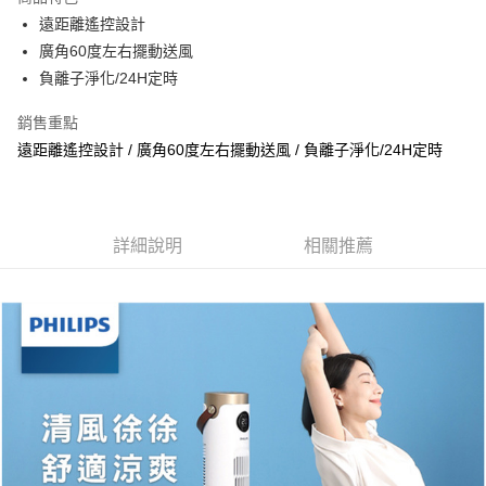
悠遊付
遠距離遙控設計
廣角60度左右擺動送風
運送方式
負離子淨化/24H定時
宅配
銷售重點
每筆NT$100，滿NT$1,000(含以上)免運費
遠距離遙控設計 / 廣角60度左右擺動送風 / 負離子淨化/24H定時
貨到付現給宅配司機 (大家電需貨到付款服務 請電洽0977103621)
每筆NT$150，滿NT$2,000(含以上)免運費
詳細說明
相關推薦