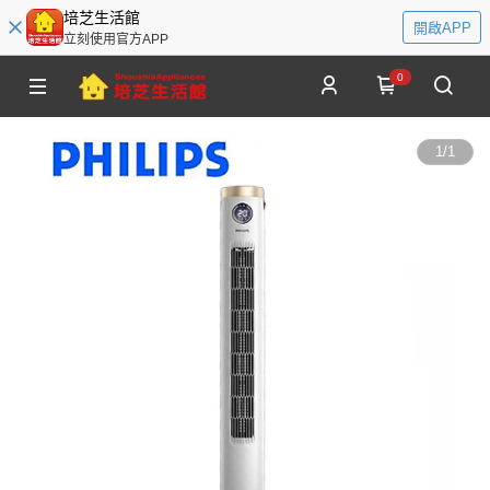
培芝生活館
開啟APP
立刻使用官方APP
0
1
/
1