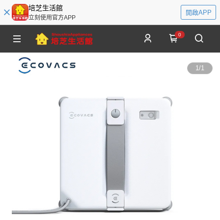
培芝生活館
開啟APP
立刻使用官方APP
0
1
/
1