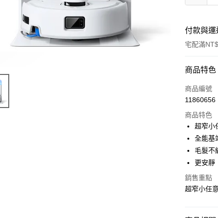
付款與運
宅配滿NT$
付款方式
商品特色
信用卡一
商品編號
11860656
LINE Pay
商品特色
街口支付
超窄小
全能基
悠遊付
毛髮不
ATM付款
更安靜
銷售重點
超窄小任意
運送方式
宅配