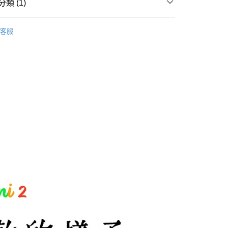
類 (1)
00，滿NT$1,000(含以上)免運費
掃地機器人
宅配司機 (大家電需貨到付款服務 請電洽0977103621)
客服
50，滿NT$2,000(含以上)免運費