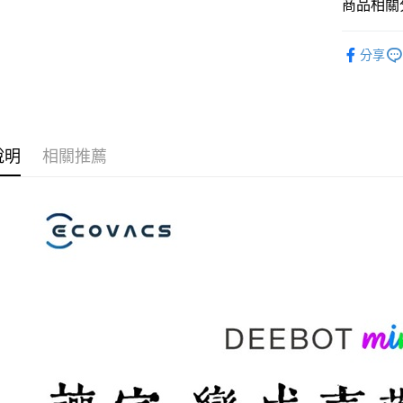
商品相關分
每筆NT$1
生活家電
貨到付現給
分享
每筆NT$1
說明
相關推薦