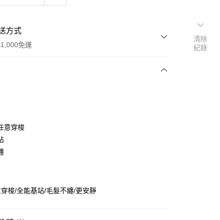
送方式
清除
1,000免運
紀錄
次付款
任意穿梭
站
纏
穿梭/全能基站/毛髮不纏/更安靜