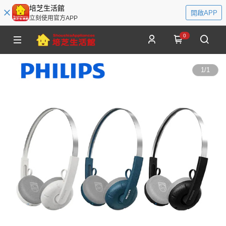
培芝生活館
開啟APP
立刻使用官方APP
0
1
/
1