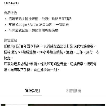
LINE Pay
11856409
街口支付
商品特色
悠遊付
清晰通話＋降噪技術，吵雜中也能自在對話
支援 Google / Apple 語音助理，一聲即啟
ATM付款
半開放式耳罩，兼顧音場與舒適度
運送方式
銷售重點
宅配
延續飛利浦百年聲學精神，以質感復古設計打造現代聆聽體驗。
每筆NT$100，滿NT$1,000(含以上)免運費
搭載 藍牙5.4超穩連線，26小時超長續航，通勤、工作、旅行一次
搞定。
貨到付現給宅配司機 (大家電需貨到付款服務 請電洽0977103621)
耳罩內建多功能控制鍵，輕按即可調整音量、切換音樂、接聽電
每筆NT$150，滿NT$2,000(含以上)免運費
話，無須取下手機，自在操控每一刻。
詳細說明
相關推薦