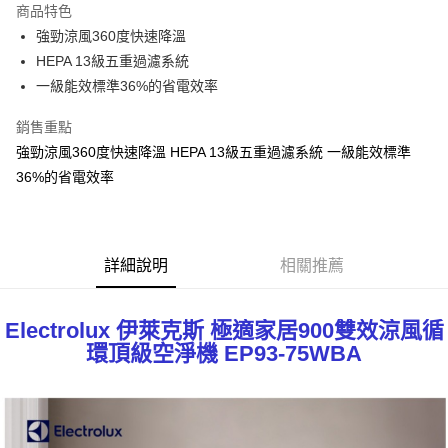
商品特色
悠遊付
強勁涼風360度快速降溫
HEPA 13級五重過濾系統
ATM付款
一級能效標準36%的省電效率
運送方式
銷售重點
宅配
強勁涼風360度快速降溫 HEPA 13級五重過濾系統 一級能效標準
每筆NT$100，滿NT$1,000(含以上)免運費
36%的省電效率
貨到付現給宅配司機 (大家電需貨到付款服務 請電洽0977103621)
每筆NT$150，滿NT$2,000(含以上)免運費
詳細說明
相關推薦
Electrolux 伊萊克斯 極適家居900雙效涼風循
環頂級空淨機 EP93-75WBA