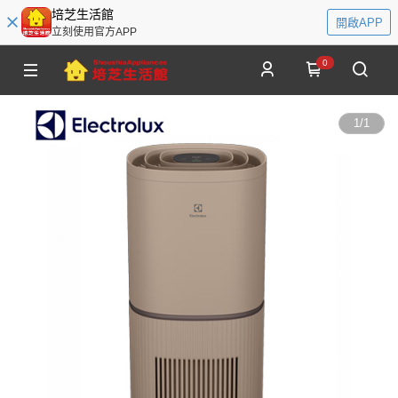
培芝生活館
開啟APP
立刻使用官方APP
0
1
/
1