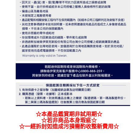
☆本產品鑑賞期非試用期☆
☆若非商品本身瑕疵☆
☆一經拆封如造成污損需酌收整新費用☆