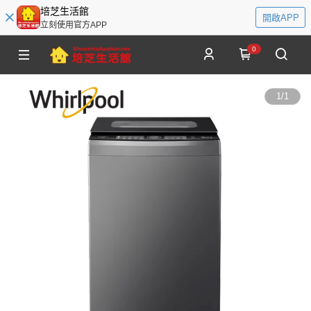
培芝生活館
開啟APP
立刻使用官方APP
0
1
/
1