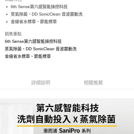
悠遊付
6th Sense第六感智能操控科技
蒸氣除菌、DD SonicClean 音波震動洗
ATM付款
金級省水標章、節能標章
運送方式
銷售重點
宅配
6th Sense第六感智能操控科技
每筆NT$100，滿NT$1,000(含以上)免運費
蒸氣除菌、DD SonicClean 音波震動洗
金級省水標章、節能標章
貨到付現給宅配司機 (大家電需貨到付款服務 請電洽0977103621)
每筆NT$150，滿NT$2,000(含以上)免運費
詳細說明
相關推薦