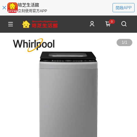
培芝生活館
開啟APP
立刻使用官方APP
0
1
/
1