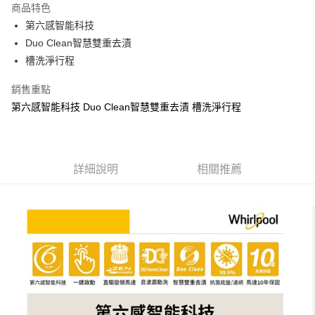
商品特色
悠遊付
第六感智能科技
Duo Clean智慧雙重去漬
ATM付款
槽洗淨行程
運送方式
銷售重點
宅配
第六感智能科技 Duo Clean智慧雙重去漬 槽洗淨行程
每筆NT$100，滿NT$1,000(含以上)免運費
貨到付現給宅配司機 (大家電需貨到付款服務 請電洽0977103621)
詳細說明
相關推薦
每筆NT$150，滿NT$2,000(含以上)免運費