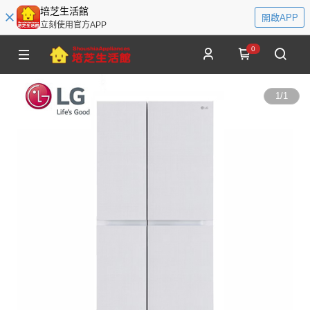
培芝生活館
開啟APP
立刻使用官方APP
0
1
/
1