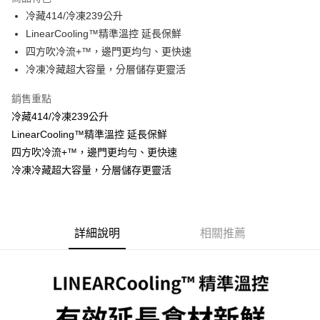
悠遊付
冷藏414/冷凍239公升
LinearCooling™精準溫控 延長保鮮
ATM付款
四方吹冷流+™，邊門更均勻、更快速
冷凍冷藏超大容量，分層儲存更靈活
運送方式
宅配
銷售重點
每筆NT$100，滿NT$1,000(含以上)免運費
冷藏414/冷凍239公升
LinearCooling™精準溫控 延長保鮮
貨到付現給宅配司機 (大家電需貨到付款服務 請電洽0977103621)
四方吹冷流+™，邊門更均勻、更快速
每筆NT$150，滿NT$2,000(含以上)免運費
冷凍冷藏超大容量，分層儲存更靈活
詳細說明
相關推薦