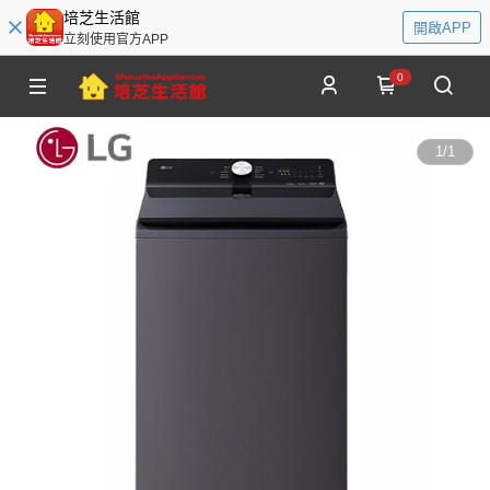
培芝生活館
開啟APP
立刻使用官方APP
0
1
/
1