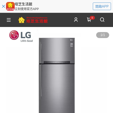
培芝生活館
開啟APP
立刻使用官方APP
0
1
/
1