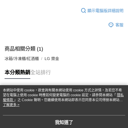
顯示電腦版詳細說明
客服
商品相關分類 (1)
冰箱/冷凍櫃/紅酒櫃
LG 樂金
本分類熱銷
全站排行
本網站中使用 cookie，欲查詢有關本網站使用 cookie 方式之詳情，及若您不希
熱門標籤
望在電腦上使用 cookie 時應如何變更電腦的 cookie 設定，請參閱本網站「
隱私
權條款
」之 Cookie 聲明。您繼續使用本網站即表示您同意本公司得按本網站使
用條款之 Cookie 聲明使用 cookie。
了解更多 >
我知道了