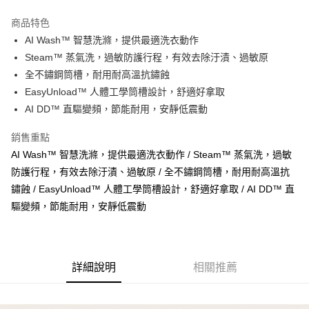
街口支付
商品特色
悠遊付
AI Wash™ 智慧洗滌，提供最適洗衣動作
Steam™ 蒸氣洗，過敏防護行程，有效去除汙漬、過敏原
ATM付款
全不鏽鋼筒槽，耐用耐高溫抗鏽蝕
EasyUnload™ 人體工學筒槽設計，舒適好拿取
運送方式
AI DD™ 直驅變頻，節能耐用，安靜低震動
宅配
每筆NT$100，滿NT$1,000(含以上)免運費
銷售重點
AI Wash™ 智慧洗滌，提供最適洗衣動作 / Steam™ 蒸氣洗，過敏
貨到付現給宅配司機 (大家電需貨到付款服務 請電洽0977103621)
防護行程，有效去除汙漬、過敏原 / 全不鏽鋼筒槽，耐用耐高溫抗
每筆NT$150，滿NT$2,000(含以上)免運費
鏽蝕 / EasyUnload™ 人體工學筒槽設計，舒適好拿取 / AI DD™ 直
驅變頻，節能耐用，安靜低震動
詳細說明
相關推薦