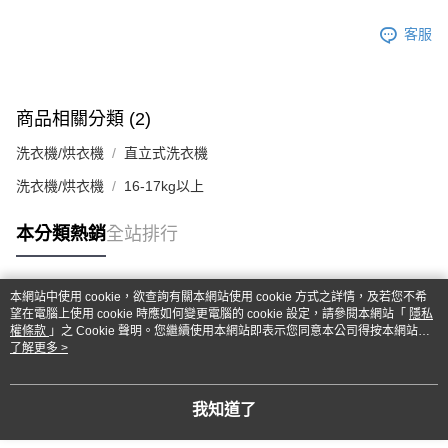
客服
商品相關分類 (2)
洗衣機/烘衣機
直立式洗衣機
洗衣機/烘衣機
16-17kg以上
本分類熱銷
全站排行
本網站中使用 cookie，欲查詢有關本網站使用 cookie 方式之詳情，及若您不希
熱門標籤
望在電腦上使用 cookie 時應如何變更電腦的 cookie 設定，請參閱本網站「
隱私
權條款
」之 Cookie 聲明。您繼續使用本網站即表示您同意本公司得按本網站使
用條款之 Cookie 聲明使用 cookie。
了解更多 >
我知道了