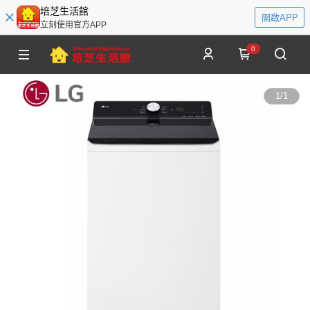
培芝生活館
開啟APP
立刻使用官方APP
0
1
/
1