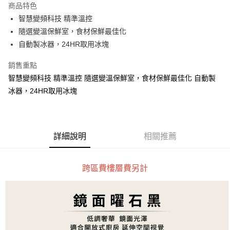
商品特色
悠遊付
智慧變頻科技 精準溫控
隨選變溫保鮮室，食材保鮮最佳化
ATM付款
自動製冰器，24HR取用冰塊
運送方式
銷售重點
宅配
智慧變頻科技 精準溫控 隨選變溫保鮮室，食材保鮮最佳化 自動製
每筆NT$100，滿NT$1,000(含以上)免運費
冰器，24HR取用冰塊
貨到付現給宅配司機 (大家電需貨到付款服務 請電洽0977103621)
每筆NT$150，滿NT$2,000(含以上)免運費
詳細說明
相關推薦
跨區費樓層費另計