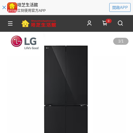
培芝生活館
開啟APP
立刻使用官方APP
0
1
/
1