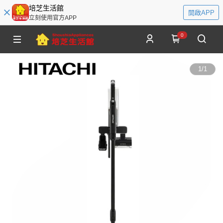
培芝生活館
開啟APP
立刻使用官方APP
0
1
/
1