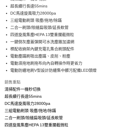
超長續行長達55mins
ATM付款
DC馬達旋風吸力28000pa
三組電動刷頭 吸塵/拖地/除蹣
運送方式
二合一刷頭/隙縫扁吸頭/延長軟管
宅配
四道旋風集塵HEPA 13雙重攔截微粒
每筆NT$100，滿NT$1,000(含以上)免運費
一鍵倒灰塵蓋彈開可水洗塵錐加濾網
標配收納架內鍵充電孔集合刷頭配件
貨到付現給宅配司機 (大家電需貨到付款服務 請電洽0977103621)
電動塵蹣刷吸出塵蹣、皮削、粉塵
每筆NT$150，滿NT$2,000(含以上)免運費
電動濕拖地刷拖布向內自轉操作時更省力
電動防纏地刷V型設計防纏集中髒污配備LED頭燈
銷售重點
清掃配件一機秒切換
超長續行長達55mins
DC馬達旋風吸力28000pa
三組電動刷頭 吸塵/拖地/除蹣
二合一刷頭/隙縫扁吸頭/延長軟管
四道旋風集塵HEPA 13雙重攔截微粒