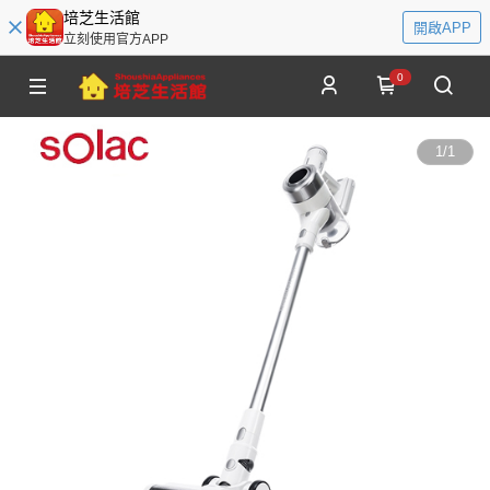
培芝生活館
開啟APP
立刻使用官方APP
0
1
/
1