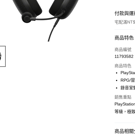
付款與運
宅配滿NT$
付款方式
商品特色
信用卡一
商品編號
11793582
LINE Pay
商品特色
街口支付
PlayS
RPG
悠遊付
錄音室
ATM付款
銷售重點
PlaySt
等級，極
運送方式
宅配
商品相關分
每筆NT$1