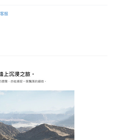
劇院
耳機
宅配司機 (大家電需貨到付款服務 請電洽0977103621)
客服
50，滿NT$2,000(含以上)免運費