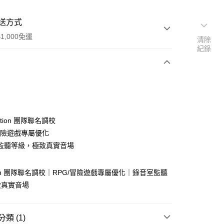
送方式
1,000免運
清除
紀錄
次付款
tation 團隊聯名調校
/冒險遊戲專屬優化
監聽等級，極致真實音場
ation 團隊聯名調校｜RPG/冒險遊戲專屬優化｜錄音室監聽
致真實音場
類 (1)
00，滿NT$1,000(含以上)免運費