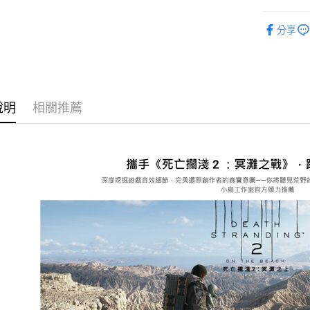
音響喇叭
貨到付現給
分享
每筆NT$1
說明
相關推薦